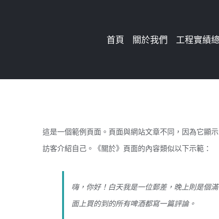
Skip
to
首頁
關於我們
工程實績
content
這是一個範例頁面。頁面與網站文章不同，因為它顯示
訪客介紹自己。《關於》頁面的內容類似以下示範：
嗨，你好！白天我是一位郵差，晚上則是個滿
面上買的到的所有啤酒都寫一篇評論。