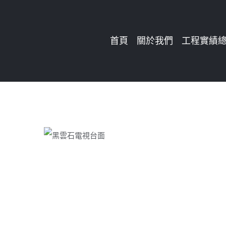
Skip
to
首頁
關於我們
工程實績
content
員林 – 柯公館檯面