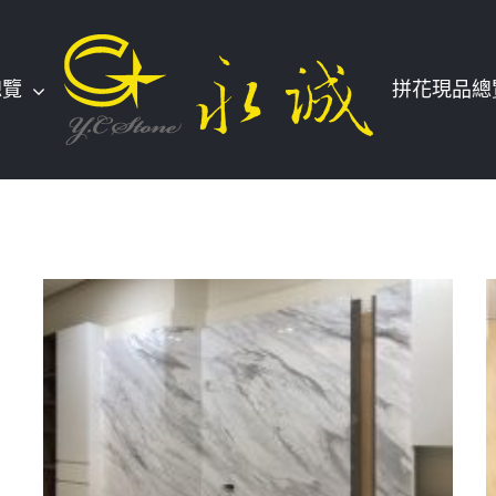
總覽
拼花現品總