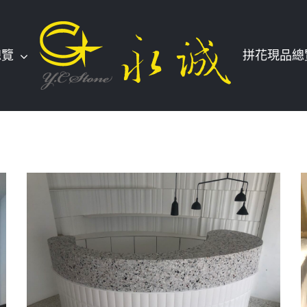
總覽
拼花現品總