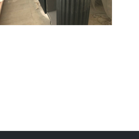
仁美臻邸 – 水磨石檯面與踢腳