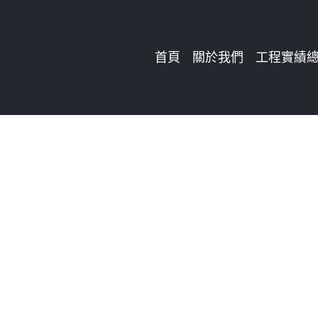
Skip
to
首頁
關於我們
工程實績
content
石材拼花現品目
按下皆可看放大圖