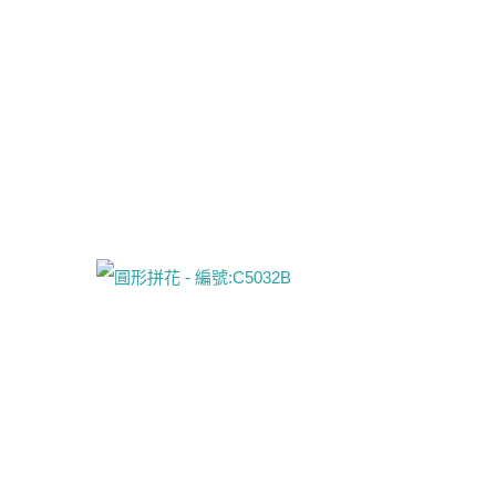
View
Larger
Image