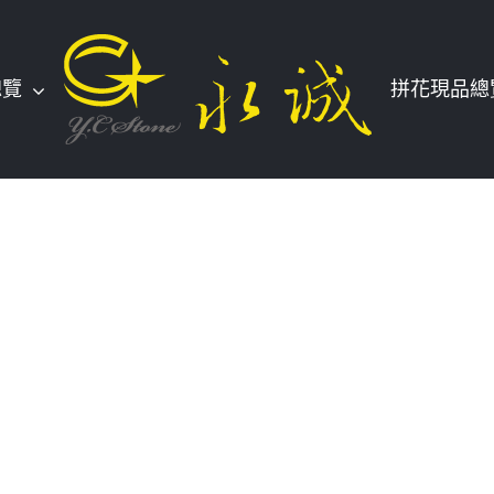
總覽
拼花現品總
錄