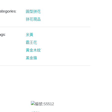
ategories:
圓型拼花
拼花現品
ags:
米黃
霸王花
黃金木紋˙
黑金鋒