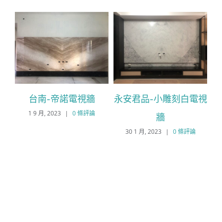
牆、
台南-帝諾電視牆
永安君品-小雕刻白電視
1 9 月, 2023
|
0 條評論
牆
30 1 月, 2023
|
0 條評論