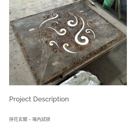
View
Larger
Image
Project Description
拼花玄關 – 場內試排