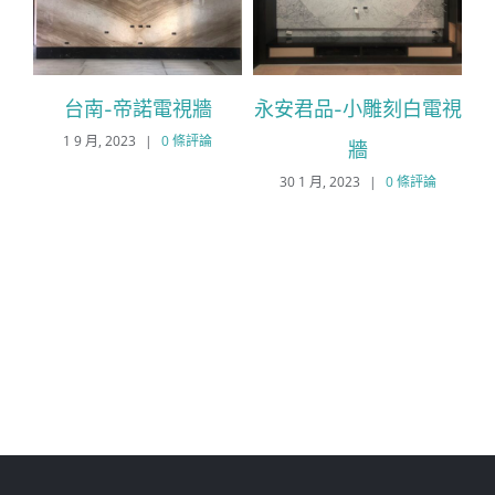
牆、
台南-帝諾電視牆
永安君品-小雕刻白電視
1 9 月, 2023
|
0 條評論
牆
30 1 月, 2023
|
0 條評論