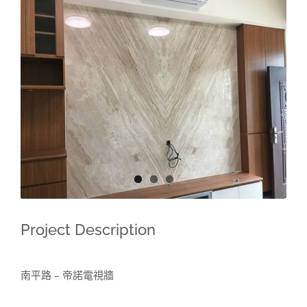
View
Larger
Image
Project Description
南平路 – 帝諾電視牆