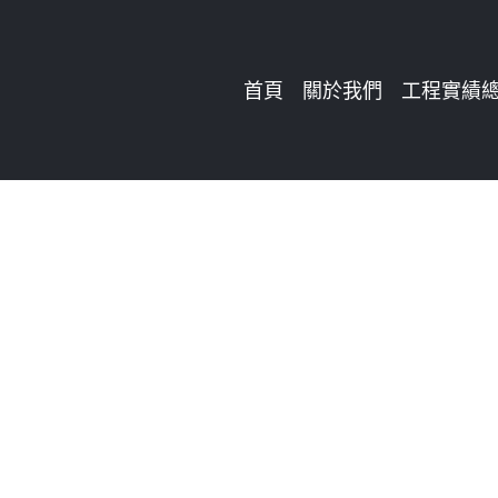
Skip
to
首頁
關於我們
工程實績
content
石材電視牆 案例
近年來，在客廳擁有一座電視主牆已經蔚為趨勢。目的