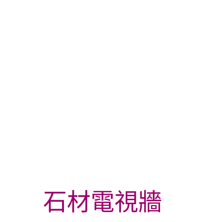
營造出更多的變化性與張力。
GET IN TOUCH
石材電視牆